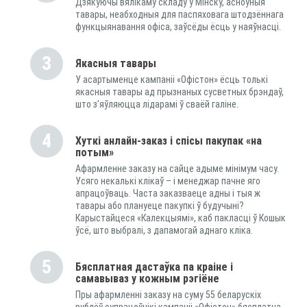
Дзякуючы вялікаму складу ў Мінску, асноўныя
тавары, неабходныя для паспяховага штодзённага
функцыянавання офіса, заўсёды ёсць у наяўнасці.
3
Якасныя тавары
У асартыменце кампаніі «Офістон» ёсць толькі
якасныя тавары ад прызнаных сусветных брэндаў,
што з’яўляюцца лідарамі ў сваёй галіне.
4
Хуткі анлайн-заказ і спісы пакупак «на
потым»
Афармленне заказу на сайце адыме мінімум часу.
Усяго некалькі клікаў – і менеджар пачне яго
апрацоўваць. Часта заказваеце адны і тыя ж
тавары або плануеце пакупкі ў будучыні?
Карыстайцеся «Калекцыямі», каб пакласці ў Кошык
ўсё, што выбралі, з дапамогай аднаго кліка.
5
Бясплатная дастаўка па краіне і
самавываз у кожным рэгіёне
Пры афармленні заказу на суму 55 беларускіх
рублёў супрацоўнікі кампаніі «Офістон» бясплатна