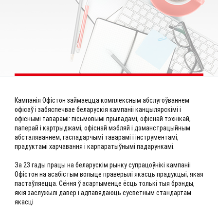
Кампанія Офістон займаецца комплексным абслугоўваннем
офісаў і забяспечвае беларускія кампаніі канцылярскімі і
офіснымі таварамі: пісьмовымі прыладамі, офіснай тэхнікай,
паперай і картрыджамі, офіснай мэбляй і дэманстрацыйным
абсталяваннем, гаспадарчымі таварамі і інструментамі,
прадуктамі харчавання і карпаратыўнымі падарункамі.
За 23 гады працы на беларускім рынку супрацоўнікі кампаніі
Офістон на асабістым вопыце праверылі якасць прадукцыі, якая
пастаўляецца. Сёння ў асартыменце ёсць толькі тыя брэнды,
якія заслужылі давер і адпавядаюць сусветным стандартам
якасці