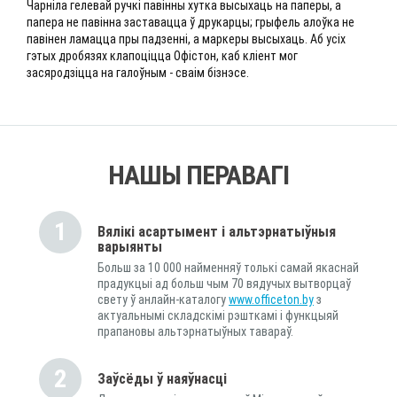
Чарніла гелевай ручкі павінны хутка высыхаць на паперы, а
папера не павінна заставацца ў друкарцы; грыфель алоўка не
павінен ламацца пры падзенні, а маркеры высыхаць. Аб усіх
гэтых дробязях клапоціцца Офістон, каб кліент мог
засяродзіцца на галоўным - сваім бізнэсе.
НАШЫ ПЕРАВАГІ
1
Вялікі асартымент і альтэрнатыўныя
варыянты
Больш за 10 000 найменняў толькі самай якаснай
прадукцыі ад больш чым 70 вядучых вытворцаў
свету ў анлайн-каталогу
www.officeton.by
з
актуальнымі складскімі рэшткамі і функцыяй
прапановы альтэрнатыўных тавараў.
2
Заўсёды ў наяўнасці