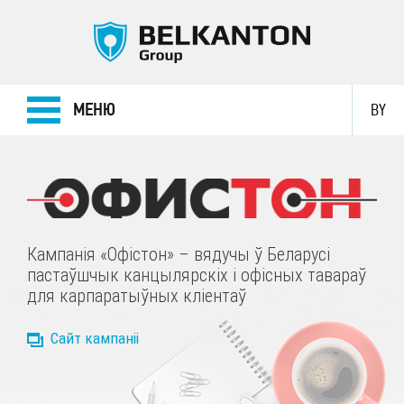
МЕНЮ
BY
Кампанія «Офістон» – вядучы ў Беларусі
пастаўшчык канцылярскіх і офісных тавараў
для карпаратыўных кліентаў
Сайт кампаніі