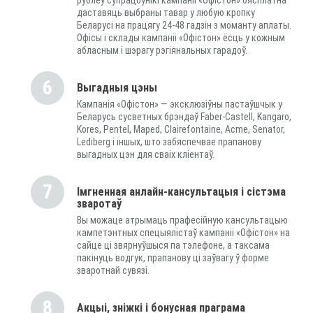
даставяць выбраны тавар у любую кропку
Беларусі на працягу 24-48 гадзін з моманту аплаты.
Офісы і склады кампаніі «Офістон» ёсць у кожным
абласным і шэрагу рэгіянальных гарадоў.
6
Выгадныя цэны
Кампанія «Офістон» — эксклюзіўны пастаўшчык у
Беларусь сусветных брэндаў Faber-Castell, Kangaro,
Kores, Pentel, Maped, Clairefontaine, Acme, Senator,
Lediberg і іншых, што забяспечвае прапанову
выгадных цэн для сваіх кліентаў.
7
Імгненная анлайн-кансультацыя і сістэма
зваротаў
Вы можаце атрымаць прафесійную кансультацыю
кампетэнтных спецыялістаў кампаніі «Офістон» на
сайце ці звярнуўшыся па тэлефоне, а таксама
пакінуць водгук, прапанову ці заўвагу ў форме
зваротнай сувязі.
8
Акцыі, зніжкі і бонусная праграма