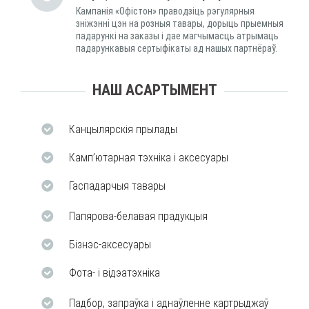
Кампанія «Офістон» праводзіць рэгулярныя
зніжэнні цэн на розныя тавары, дорыць прыемныя
падарункі на заказы і дае магчымасць атрымаць
падарункавыя сертыфікаты ад нашых партнёраў.
НАШ АСАРТЫМЕНТ
Канцылярскія прылады
Камп’ютарная тэхніка і аксесуары
Гаспадарчыя тавары
Папярова-белавая прадукцыя
Бізнэс-аксесуары
Фота- і відэатэхніка
Падбор, запраўка і аднаўленне картрыджаў