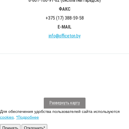
8-801-100-91-82 (бясплатны гарадскi)
ФАКС
+375 (17) 388-59-58
E-MAIL
info@officeton.by
Развернуть карту
Для обеспечения удобства пользователей сайта используются
cookies
.
*Подробнее
Принять
Отклонить*