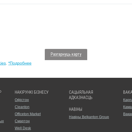
Разгарнуць карту
ies
.
*Подробнее
P
НАКІРУНКІ БІЗНЕСУ
САЦЫЯЛЬНАЯ
ВАКА
АДКАЗНАСЦЬ
Офістон
Карп
Cleanton
Кама
НАВIНЫ
Officeton Market
Вакан
Навiны Belkanton Group
ых
Смартон
Well Desk