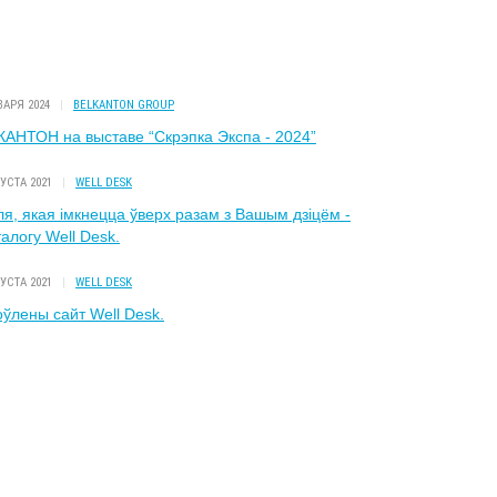
ВАРЯ 2024
|
BELKANTON GROUP
АНТОН на выставе “Скрэпка Экспа - 2024”
ГУСТА 2021
|
WELL DESK
я, якая імкнецца ўверх разам з Вашым дзіцём -
талогу Well Desk.
ГУСТА 2021
|
WELL DESK
ўлены сайт Well Desk.