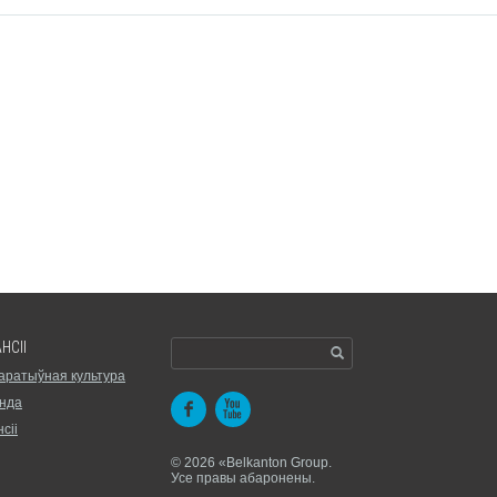
НСІІ
аратыўная культура
нда
сіі
© 2026 «Belkanton Group.
Усе правы абаронены.