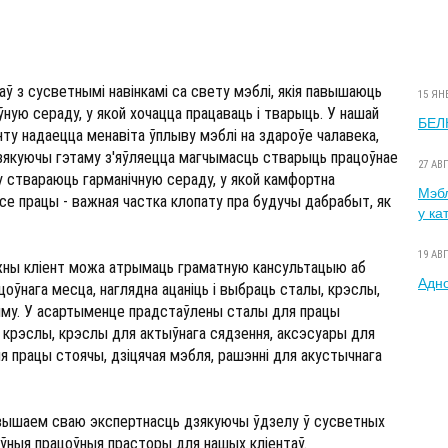
аў з сусветнымі навінкамі са свету мэблі, якія павышаюць
15 ЯН
ую сераду, у якой хочацца працаваць і тварыць. У нашай
БЕЛК
ту надаецца менавіта ўплыву мэблі на здароўе чалавека,
Дзякуючы гэтаму з'яўляецца магчымасць стварыць працоўнае
27 АВ
у ствараюць гарманічную сераду, у якой камфортна
Мэбл
эсе працы - важная частка клопату пра будучы дабрабыт, як
у ка
19 АВ
жны кліент можа атрымаць граматную кансультацыю аб
Адно
ацоўнага месца, наглядна ацаніць і выбраць сталы, крэслы,
 яму. У асартыменце прадстаўлены сталы для працы
я крэслы, крэслы для актыўнага сядзення, аксэсуары для
я працы стоячы, дзіцячая мэбля, рашэнні для акустычнага
авышаем сваю экспертнасць дзякуючы ўдзелу ў сусветных
ўныя працоўныя прасторы для нашых кліентаў.