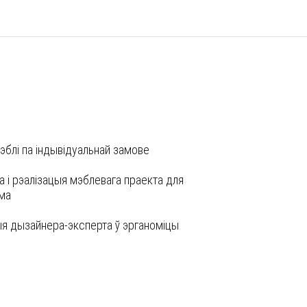
эблі па індывідуальнай замове
 і рэалізацыя мэблевага праекта для
ома
я дызайнера-эксперта ў эрганоміцы