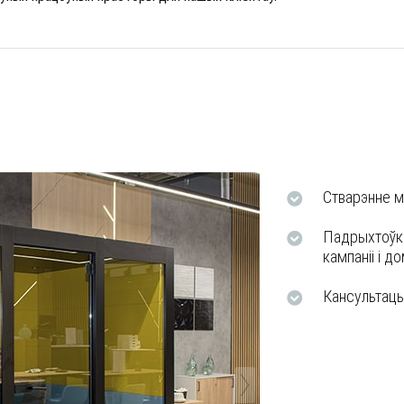
Стварэнне м
Падрыхтоўка
кампаніі і д
Кансультацы