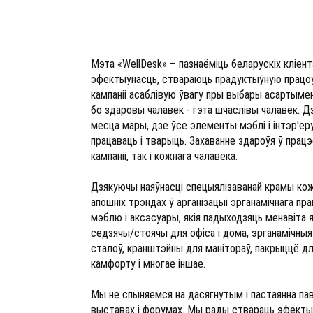
Мэта «WellDesk» – пазнаёміць беларускіх кліент
эфектыўнасць, ствараюць прадуктыўную працоўн
кампаніі асаблівую ўвагу пры выбары асартымен
бо здаровы чалавек - гэта шчаслівы чалавек. 
месца мары, дзе ўсе элементы мэблі і інтэр'ер
працаваць і тварыць. Захаванне здароўя ў прац
кампаніі, так і кожнага чалавека.
Дзякуючы наяўнасці спецыялізаванай крамы ко
апошніх трэндах ў арганізацыі эрганамічнага пр
мэблю і аксэсуары, якія падыходзяць менавіта
седзячы/стоячы для офіса і дома, эрганамічны
сталоў, кранштэйны для манітораў, пакрыццё дл
камфорту і многае іншае.
Мы не спыняемся на дасягнутым і пастаянна п
выставах і форумах. Мы рады ствараць эфекты