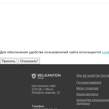
Для обеспечения удобства пользователей сайта используются
cook
Принять
Отклонить*
ПРА BELKANTON GROU
Гісторыя кампаніі
Цэнтральны офіс
Місія і стратэгія
220138, г. Мiнск,
Ліпкаўскі завулак, 22
Нашы кантакты
Апрацоўка персанальн
дадзеных
Тэлефон: