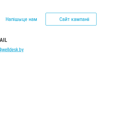
Напішыце нам
Сайт кампаніі
AIL
@welldesk.by