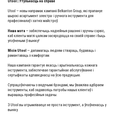
Utool | Утульнасць на справе
Utool — новы напрамак кампаніі Belkanton Group, які прапануе
шырокі асартымент электра- і ручнога інструмента для
прафесіяналаў і хатніх майстроў.
Наша мэта
— забяспечыць надзейныя рашэнні і зручны сэрвіс,
каб кліенты маглі цалкам засяродзіцца на сваёй справе і быць
упэўненымі ў выніку!
Місія Utool
— дапамагаць людзям ствараць, будаваць і
рамантаваць з камфортам.
Наша кампанія гарантуе якасць і арыгінальнасць кожнага
інструмента, забяспечвае гарантыйнае абслугоўванне і
сертыфікаты адпаведнасці на ўсю прадукцыю.
Супрацоўнічаючы з вядучымі брэндамі, мы ўважліва адбіраем
інструменты, каб задаволіць патрэбы нашых кліентаў і
вырашаць прафесійныя задачы.
З Utool вы атрымліваеце не проста інструмент, а ўпэўненасць у
выніку.