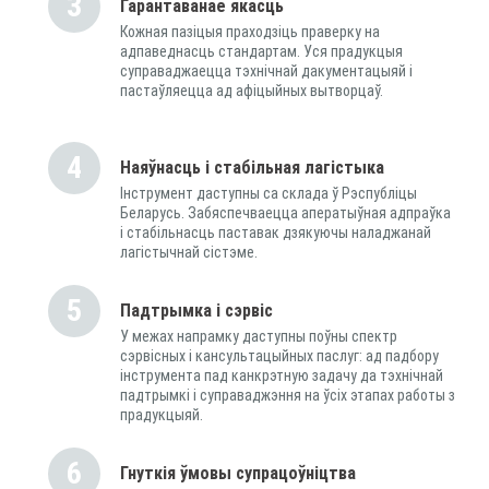
3
Гарантаванае якасць
Кожная пазіцыя праходзіць праверку на
адпаведнасць стандартам. Уся прадукцыя
суправаджаецца тэхнічнай дакументацыяй і
пастаўляецца ад афіцыйных вытворцаў.
4
Наяўнасць і стабільная лагістыка
Інструмент даступны са склада ў Рэспубліцы
Беларусь. Забяспечваецца аператыўная адпраўка
і стабільнасць паставак дзякуючы наладжанай
лагістычнай сістэме.
5
Падтрымка і сэрвіс
У межах напрамку даступны поўны спектр
сэрвісных і кансультацыйных паслуг: ад падбору
інструмента пад канкрэтную задачу да тэхнічнай
падтрымкі і суправаджэння на ўсіх этапах работы з
прадукцыяй.
6
Гнуткія ўмовы супрацоўніцтва