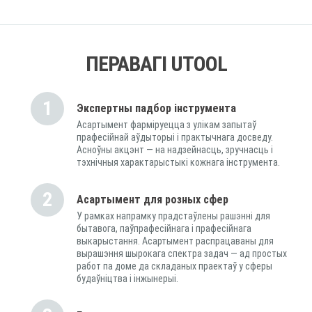
ПЕРАВАГІ UTOOL
1
Экспертны падбор інструмента
Асартымент фарміруецца з улікам запытаў
прафесійнай аўдыторыі і практычнага досведу.
Асноўны акцэнт — на надзейнасць, зручнасць і
тэхнічныя характарыстыкі кожнага інструмента.
2
Асартымент для розных сфер
У рамках напрамку прадстаўлены рашэнні для
бытавога, паўпрафесійнага і прафесійнага
выкарыстання. Асартымент распрацаваны для
вырашэння шырокага спектра задач — ад простых
работ па доме да складаных праектаў у сферы
будаўніцтва і інжынерыі.