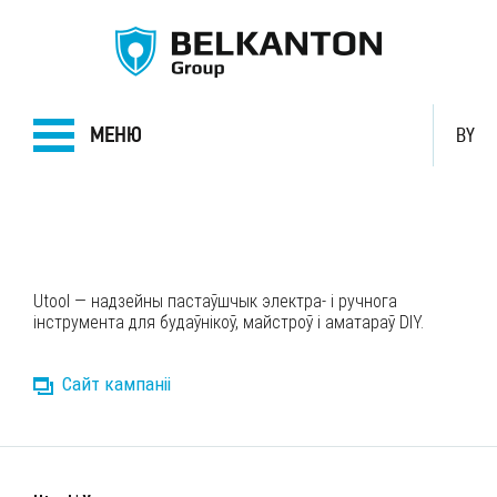
МЕНЮ
BY
Utool — надзейны пастаўшчык электра- і ручнога
інструмента для будаўнікоў, майстроў і аматараў DIY.
Сайт кампаніі