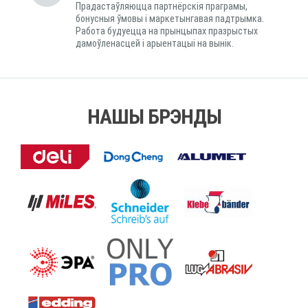
Прадастаўляюцца партнёрскія праграмы,
бонусныя ўмовы і маркетынгавая падтрымка.
Работа будуецца на прынцыпах празрыстых
дамоўленасцей і арыентацыі на вынік.
НАШЫ БРЭНДЫ