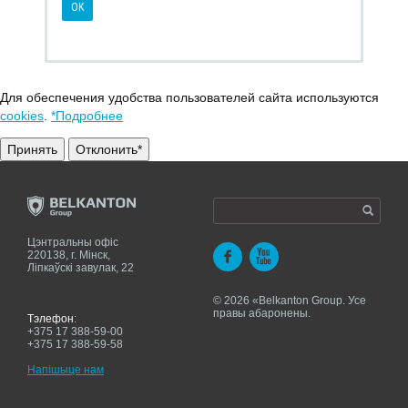
Для обеспечения удобства пользователей сайта используются
cookies
.
*Подробнее
Принять
Отклонить*
Цэнтральны офіс
220138, г. Мiнск,
Ліпкаўскі завулак, 22
© 2026 «Belkanton Group. Усе
правы абаронены.
Тэлефон:
+375 17 388-59-00
+375 17 388-59-58
Напiшыце нам