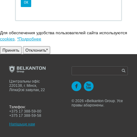
Для обеспечения удобства пользователей сайта используются
cookies
.
*Подробнее
Принять
Отклонить*
Цэнтральны офіс
220138, г. Мiнск,
Ліпкаўскі завулак, 22
© 2026 «Belkanton Group. Усе
правы абаронены.
Тэлефон:
+375 17 388-59-00
+375 17 388-59-58
Напiшыце нам