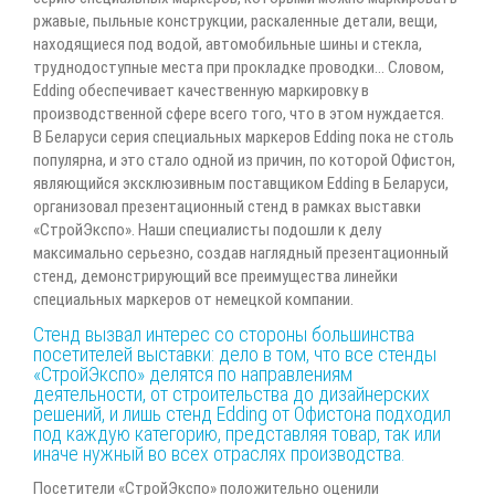
ржавые, пыльные конструкции, раскаленные детали, вещи,
находящиеся под водой, автомобильные шины и стекла,
труднодоступные места при прокладке проводки… Словом,
Edding обеспечивает качественную маркировку в
производственной сфере всего того, что в этом нуждается.
В Беларуси серия специальных маркеров Edding пока не столь
популярна, и это стало одной из причин, по которой Офистон,
являющийся эксклюзивным поставщиком Edding в Беларуси,
организовал презентационный стенд в рамках выставки
«СтройЭкспо». Наши специалисты подошли к делу
максимально серьезно, создав наглядный презентационный
стенд, демонстрирующий все преимущества линейки
специальных маркеров от немецкой компании.
Стенд вызвал интерес со стороны большинства
посетителей выставки: дело в том, что все стенды
«СтройЭкспо» делятся по направлениям
деятельности, от строительства до дизайнерских
решений, и лишь стенд Edding от Офистона подходил
под каждую категорию, представляя товар, так или
иначе нужный во всех отраслях производства.
Посетители «СтройЭкспо» положительно оценили