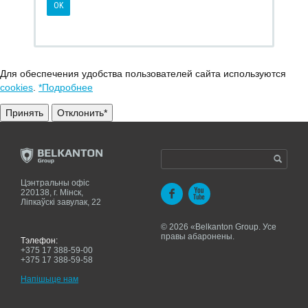
Для обеспечения удобства пользователей сайта используются
cookies
.
*Подробнее
Принять
Отклонить*
Цэнтральны офіс
220138, г. Мiнск,
Ліпкаўскі завулак, 22
© 2026 «Belkanton Group. Усе
правы абаронены.
Тэлефон:
+375 17 388-59-00
+375 17 388-59-58
Напiшыце нам